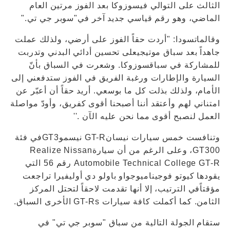
الثالث على التوالي فيسوزوكا بعد الفوز مرتين العام
الماضي، وهو رقم قياسي جديد آخر في"سوبر جي تي."
وقالماتسودا: "أردت حقاً الفوز على أرضي، ولذلك عملت
جاهداً بعد سباق موتيجيعلى تحسين أدائي البدني وتدربت
للمشاركة في سباقسوزوكا. وشعرت في السباق بأنّ
السيارة والإطارات ورغبة الفريق في الفوز ستدفعني إلى
الأمام، ولذلك بذلت كل ما بوسعي. أريد حقاً أن أعبّر عن
امتناني لهم وأعتقد أننا أصبحنا أقوى كفريق، وأودّ مواصلة
العمل لنصبح أقوى مما نحن عليه الآن .''
وتنافست خمس سيارات نيسانGT-R نيسموGT3في فئة
GT300، وعلى الرغم من أن سيارةRealize Nissan
Automobile Technical College GT-R رقم 56 التي
يقودها كيوتو فوجيناميوجواو باولو دي أوليفيرا تراجعت
مؤقتاًفي الترتيب، إلا أنها تقدمت لاحقاً لتحتل المركز
الثامن. كما أكملت كافة سيارات GT-Rs الأخرى السباق.
ستقام الجولة التالية من سباق "سوبر جي تي" في