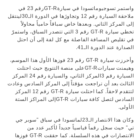
واستمر تسوجيوماتسودا في سيارةGT-Rرقم 23 في
ملاحقة السيارة رقم 12 وتجاوزَها في الدورة الـ30لينتقل
إلى المركز الثاني. وبعدها خاض سباقاً حامياً محاولاً
تخطي سيارة GT-R رقم 3 التي تتصدر السباق، واستمرّ
في تقليص المسافة الفاصلة مع كل لفة إلى أن احتل
الصدارة عند الدورة الـ41.
وأحرزت سيارة GT-R رقم 23 فوزها الأول هذا الموسم،
وهيمنت سياراتGT-Rعلى منصة التتويج حيث احتلت
السيارة رقم 3المركز الثاني، والسيارة رقم 24 المركز
الثالث بعد أن تراجعت مؤقتاً إلى المركز السادس وعادت
لتتقدم لاحقاً. كما احتلت سيارة GT-R رقم 12 المركز
السادس لتصل كافة سيارات GT-Rإلى المراكز الستة
الأولى.
وكان هذا الانتصار الـ23لماتسودا في سباق "سوبر جي
تي" حيث سجل رقماً قياسياً جديداً لأكبر عدد من
الانتصارات في هذه السلسلة. كما حققت GT-R فوزها