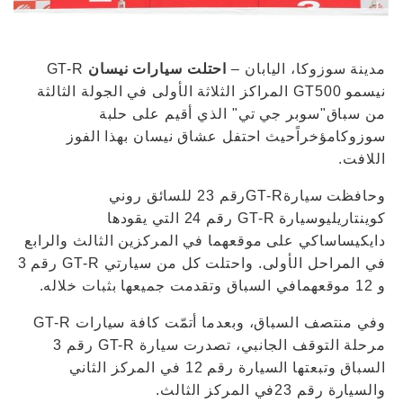
مدينة سوزوكا، اليابان –
احتلت سيارات نيسان
GT-R
نيسمو GT500 المراكز الثلاثة الأولى في الجولة الثالثة
من سباق"سوبر جي تي" الذي أقيم على حلبة
سوزوكامؤخراًحيث احتفل عشاق نيسان بهذا الفوز
اللافت.
وحافظت سيارةGT-Rرقم 23 للسائق روني
كوينتاريليوسيارة GT-R رقم 24 التي يقودها
دايكيساساكي على موقعهما في المركزين الثالث والرابع
في المراحل الأولى. واحتلت كل من سيارتي GT-R رقم 3
و 12 موقعهمافي السباق وتقدمت جميعها بثبات خلاله.
وفي منتصف السباق، وبعدما أتمّت كافة سيارات GT-R
مرحلة التوقف الجانبي، تصدرت سيارة GT-R رقم 3
السباق وتبعتها السيارة رقم 12 في المركز الثاني
والسيارة رقم 23في المركز الثالث.