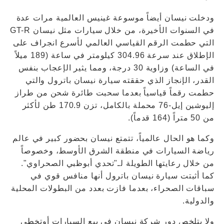
ودخلت نيسان أيضاً موسوعة غينيس العالمية مرات عدة
في السنوات الأخيرة، من خلال سيارات مثل نيسان GT-R
التي حطمت الرقم القياسي العالمي لأسرع انجراف على
الإطلاق عند سرعة 304.96 كيلومتر في ساعة (189 ميلاً
في الساعة) وزاوية 30 درجة، ومما يثير الإعجاب بنفس
القدر، الإنجاز الذي حققته سيارة نيسان باترول والتي
حطمت رقماً قياسياً بعدما سحبت طائرة شحن من طراز
إليوشين إيل-76 محملة بالكامل، تزن 170.9 طن لأكثر
من 50 متراً (164 قدماً).
وكما هو الحال عالمياً، تتمتع نيسان بحضور كبير في عالم
رياضة السيارات في منطقة الشرق الأوسط، وخصوصاً
من خلال رعايتها الطويلة لـ"تحدي أبوظبي الصحراوي".
كما أثبتت سيارة نيسان باترول أنها منافس قوي في
سباقات الصحراء، بعدما فازت بعدد من البطولات المحلية
والدولية.
ولا يتلخص دور شركة نيسان في بيع السيارات أوتخطي