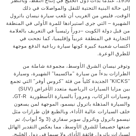
1956، عندما بدأت دول الخليج في إنتاج النفط، وبالنظر
إلى حالة البنية التحتية للنقل والمواصلات في ذلك
الوقت، فليس من الغريب أن تلعب سيارة نيسان باترول
الشهيرة – التي جرى استيرادها للمرة الأولى في المنطقة
من قبل دولة الكويت –دوراً رئيسياً في التعريف بالعلامة
التجارية في المنطقة عربياً وإقليميا، كما نجحت في
اكتساب شعبية كبيرة كونها سيارة رباعية الدفع موجهة
للطرق الوعرة.
وتوفر نيسان الشرق الأوسط، مجموعة شاملة من
الطرازات بدءاً من سيارة "ماكسيما" الشهيرة، وسيارة
"KICKS" الجديدة كلياً من فئة "كروس أوفر" التي تجمع
بين مزايا السيارات الرياضية متعدد الأغراض (SUV)
وسيارات الركاب، ومروراً بالسيارة الأسطورية GT-R،
والسيارة المذهلة باترول نيسمو، الموجهة لمن يسعون
خلف السيارات عالية الأداء، وبالطبع فإن طرازات مثل
نيسمو باترول وباترول سوبر سفاري (3 و5 أبواب)، تم
صنعها خصيصاً للشرق الأوسط، مما يعكس التقدير الهائل
لسيارات باترول فائقة الأداء، ولا سيما في دول الخليج.