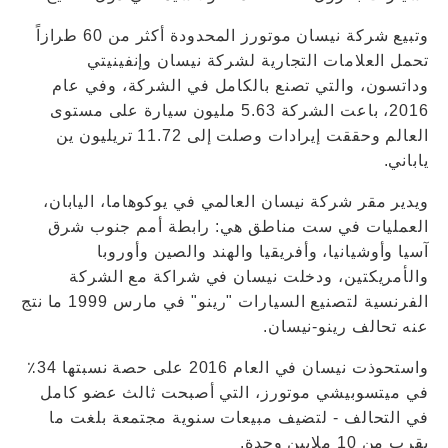
وتبيع شركة نيسان موتورز المحدودة أكثر من 60 طرازاً
تحمل العلامات التجارية لشركة نيسان وإنفينيتي
وداتسون، والتي تصنع بالكامل في الشركة، وفي عام
2016، باعت الشركة 5.63 مليون سيارة على مستوى
العالم وحققت إيرادات وصلت إلى 11.72 تريليون ين
ياباني.
ويدير مقر شركة نيسان العالمي في يوكوهاما، اليابان،
العمليات في ست مناطق هي: رابطة أمم جنوب شرق
آسيا وأوشيانيا، وأفريقيا والهند والصين وأوروبا
والأمريكتين، ودخلت نيسان في شراكة مع الشركة
الفرنسية لتصنيع السيارات "رينو" في مارس 1999 ما نتج
عنه تحالف رينو-نيسان.
واستحوذت نيسان في العام 2016 على حصة نسبتها 34٪
في ميتسوبيشي موتورز، التي أصبحت ثالث عضو كامل
في التحالف - لتضيف مبيعات سنوية مجتمعة بلغت ما
يقرب من 10 ملايين وحدة.