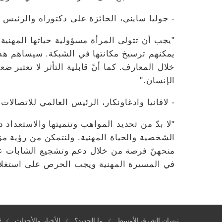
- جوليا سايني، الحائزة على دكتوراه والرئيس
"يجب أن تتولى المرأة مسؤولية حياتها المهني
يمكنهم ترسيخ مكانتها في الشبكة. سيساهم هذ
خلال المعارف. كما أنّ قابلية التأثر لا تعتبر ض
الإنسان."
- لافانيا وادغاونكار، الرئيس العالمي للاتصالا
"لا بدّ من تحديد المواهب وتنميتها والاستعداد د
الشخصية والحياة المهنية. ولنتمكن من رؤية مز
منحهنّ فرصة من خلال دعم وتشجيع الشابات على
في المسيرة المهنية ويجب الحرص على استغلال
ني
نيسان الشرق الأوسط
ما الجديد؟
الأخبار والأحداث