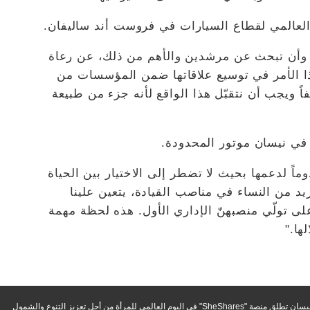
 العالمي لقطاع السيارات في فروست أند ساليفان.
ة وأن تبحث عن مرشدين والأهم من ذلك، عن رعاة
ا الأمر في توسيع علاقاتها ضمن المؤسسات من
عفاً ويجب أن نتقبّل هذا الواقع لأنه جزء من طبيعة
ت في نيسان موتور المحدودة.
وماً لدعمها بحيث لا تضطر إلى الاختيار بين الحياة
يد من النساء في مناصب القيادة، يتعين علينا
 تولّي منصبهنّ الإداري الأول. هذه لحظة مهمة
ها."
سان تطلق منصة "SheShares" في اليوم العالمي للمرأة من أجل تعزيز التنوع والشمول