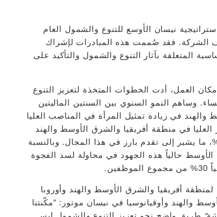
إطلاق منصة SheShares تنفيذ استراتيجية نيسان الأوسع للتنوع والشمول العام
دف الشركة. فقد صُممت هذه المبادرات لإشراك
ية المتعلقة بآثار التنوع والشمول والتأكيد على
 مكان العمل، أدت الخطوات المتخذة لتعزيز التنوع
ء. وساهم النمو السنوي بين السنتين الماليتين
الأوسط والهند في زيادة تمثيل المرأة في المناصب العليا
لأدوار العليا في منطقة أفريقيا والشرق الأوسط والهند
ن السنتين الماليتين 2016 و2020 بنسبة 141%، ما يشير إلى تقدم بارز في هذا المجال. وبالنسبة
لأوسط حالياً هذه الجهود في محاولة لسد الفجوة
ين.
لمنطقة أفريقيا والشرق الأوسط والهند وأوروبا
سط والهند وأوقيانوسيا في نيسان موتور: "مكّنتنا
 شقّ طريق واضح نحو تعزيز التنوع والشمول ليس