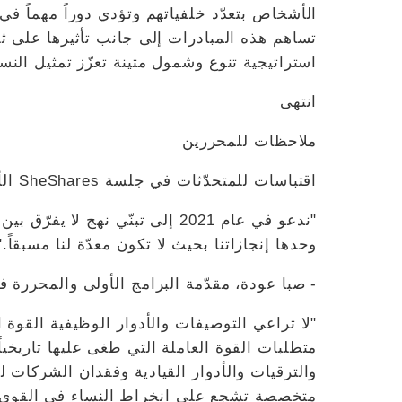
الأشخاص بتعدّد خلفياتهم وتؤدي دوراً مهماً في 
تساهم هذه المبادرات إلى جانب تأثيرها على ثقا
استراتيجية تنوع وشمول متينة تعزّز تمثيل النس
انتهى
ملاحظات للمحررين
اقتباسات للمتحدّثات في جلسة SheShares الأولى:
"ندعو في عام 2021 إلى تبنّي نهج 
وحدها إنجازاتنا بحيث لا تكون معدّة لنا مسبقاً."
- صبا عودة، مقدّمة البرامج الأولى والمحررة 
"لا تراعي التوصيفات والأدوار الوظيفية القوة ال
متطلبات القوة العاملة التي طغى عليها تاريخي
والترقيات والأدوار القيادية وفقدان الشركات 
متخصصة تشجع على انخراط النساء في القوى الع