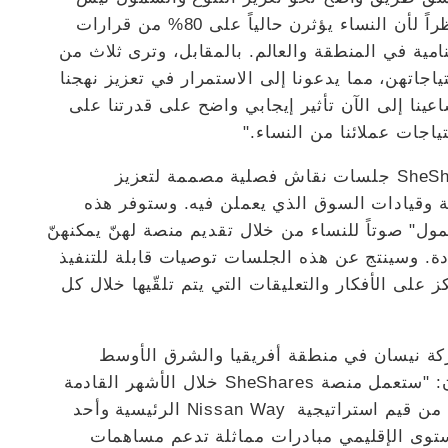
فقط في شركتنا وإنما في كامل المنظومة. فنظراً لأن النساء يؤثرن حالياً على 80% من قرارات
امية في المنطقة والعالم. بالمقابل، وترى ثلاث من
اجاتهن، مما يدعونا إلى الاستمرار في تعزيز نهجنا
ينا إلى الآن تأثير إيجابي واضح على قدرتنا على
اجات عملائنا من النساء."
وستنظم نيسان بالتزامن مع إطلاق منصة SheShares جلسات نقاش فصلية مصممة لتعزيز
ة وقيادات السوق الذي يعملن فيه. وستوفر هذه
ل" صوتاً للنساء من خلال تقديم منصة لهنّ يمكنهنّ
ة. وسينتج عن هذه الجلسات توصيات قابلة للتنفيذ
 على الأفكار والتعليقات التي يتم تلقّيها خلال كل
ركة نيسان في منطقة أفريقيا والشرق الأوسط
والمحيط الهندي ورئيسة لجنة المرأة في نيسان: "ستعمل منصة SheShares خلال الأشهر القادمة
على تعزيز ثقافة الاحترام في نيسان والتي تعدّ من قيم استراتيجية Nissan Way الرئيسية وأحد
ستوى الإقليمي مبادرات مماثلة تدعم مساهمات