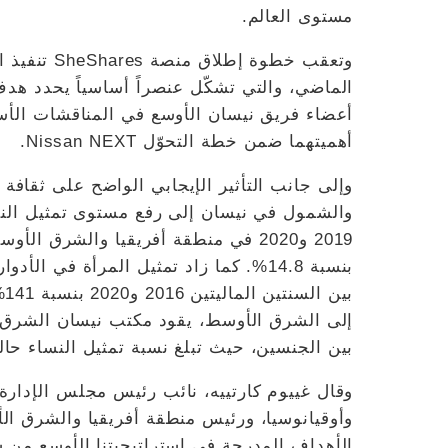
مستوى العالم.
وتعقب خطوة 
الماضي، والتي تشكّل عنصراً أساسياً يحدد ه
أعضاء فريق نيسان الأوسع في المناقشات الأساس
أهميتهما ضمن خطة التحوّل Nissan NEXT.
وإلى جانب التأثير الإيجابي الواضح على ثقافة
والشمول في نيسان إلى رفع مستوى تمثيل النسا
2019 و2020 في منطقة أفريقيا والشرق 
بنسبة 14.8%. كما زاد تمثيل المرأة في ا
بي
إلى الشرق الأوسط، يقود مكتب نيسان الشرق ا
بين الجنسين، حيث تبلغ نسبة تمثيل النساء حالياً 30% من مجموع الموظف
وقال غييوم كارتييه، نائب رئيس مجلس الإدارة 
وأوقيانوسيا، ورئيس منطقة أفريقيا والشرق الأو
الأهداف المدرجة في استراتيجيتنا الأوسع من