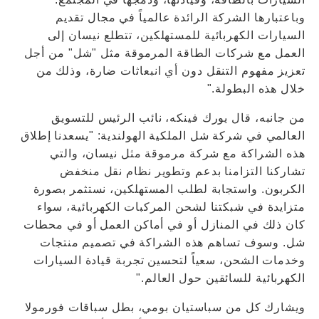
وباعتبارها الشركة الرائدة عالمياً في مجال تقديم
السيارات الكهربائية للمستهلكين، تتطلع نيسان إلى
العمل مع شركات الطاقة المرموقة مثل "شل" من أجل
تعزيز مفهوم التنقل دون أي انبعاثات ضارة، وذلك من
خلال هذه البطولة."
من جانبه، قال يورك فينكه، نائب الرئيس للتسويق
العالمي في شركة شل الملكية الهولندية: "يسعدنا إطلاق
هذه الشراكة مع شركة مرموقة مثل نيسان، والتي
تشاركنا التزامنا بدعم وتطوير نظام نقل منخفض
الكربون. واستجابة لطلب المستهلكين، نستثمر بصورة
متزايدة في شبكتنا لشحن المركبات الكهربائية، سواء
كان ذلك في المنازل أو في أماكن العمل أو في محطات
شل. وسوف تساهم هذه الشراكة في تصميم منتجات
وخدمات الشحن، سعياً لتحسين تجربة قيادة السيارات
الكهربائية للسائقين حول العالم."
ويشارك كل من سباستيان بومي، بطل سباقات فورمولا