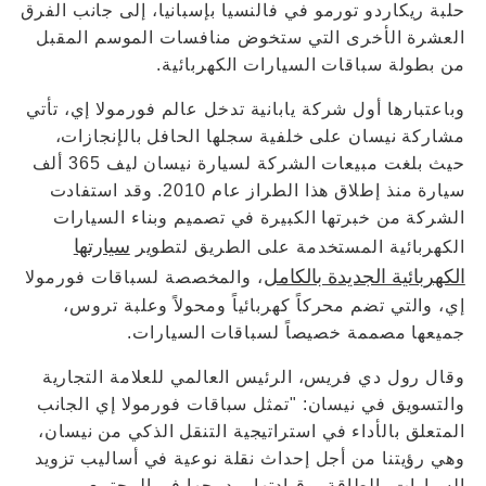
حلبة ريكاردو تورمو في فالنسيا بإسبانيا، إلى جانب الفرق
العشرة الأخرى التي ستخوض منافسات الموسم المقبل
من بطولة سباقات السيارات الكهربائية.
وباعتبارها أول شركة يابانية تدخل عالم فورمولا إي، تأتي
مشاركة نيسان على خلفية سجلها الحافل بالإنجازات،
حيث بلغت مبيعات الشركة لسيارة نيسان ليف 365 ألف
سيارة منذ إطلاق هذا الطراز عام 2010. وقد استفادت
الشركة من خبرتها الكبيرة في تصميم وبناء السيارات
سيارتها
الكهربائية المستخدمة على الطريق لتطوير
الكهربائية الجديدة بالكامل
، والمخصصة لسباقات فورمولا
إي، والتي تضم محركاً كهربائياً ومحولاً وعلبة تروس،
جميعها مصممة خصيصاً لسباقات السيارات.
وقال رول دي فريس، الرئيس العالمي للعلامة التجارية
والتسويق في نيسان: "تمثل سباقات فورمولا إي الجانب
المتعلق بالأداء في استراتيجية التنقل الذكي من نيسان،
وهي رؤيتنا من أجل إحداث نقلة نوعية في أساليب تزويد
السيارات بالطاقة، وقيادتها، ودمجها في المجتمع.