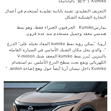
Kumiko (“組子” باليابانية)
التعريف التقليدي: تقنية يابانية تقليدية تُستخدم في أعمال
النجارة الشبكية الشكل
يمارسKumiko الحرفيون الخبراء فقط، وهو نمط
هندسي معقد وجميل مستخدم منذ عدة قرون.
أروبا: "يمكن رؤية نمط kumiko المعاد تخيله على" الدرع
"، والذي يحل مكان الشبك الأمامي في السيارة العاملة
بالبنزين. يُبرز نمط kumiko المعقد شبك V-motion
الكهربائي ويقع تحت سطح الدرع الأملس. تم استخدام
Kumiko داخل نيسان أريا أيضاً حول وهج إضاءة andon. "