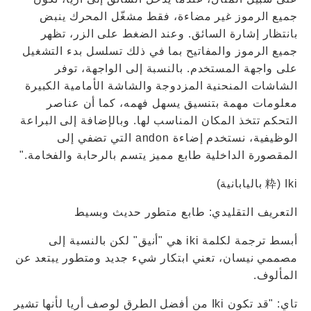
جميع الرموز غير مضاءة، فقط مشغّل المحرك ينبض
بانتظار إشارة السائق. وعند الضغط على الزر، تظهر
جميع الرموز والمفاتيح بما في ذلك تسلسل بدء التشغيل
على واجهة المستخدم. بالنسبة إلى الواجهة، توفر
الشاشات المنحنية المزدوجة والشاشة الأمامية الكبيرة
معلومات مهمة بتنسيق يسهل فهمه، كما أن عناصر
التحكم تتخذ المكان المناسب لها. وبالإضافة إلى البراعة
الوظيفية، نستخدم إضاءة andon التي تضفي إلى
المقصورة الداخلية طابع مميز يتسم بالرحابة والفخامة."
Iki (粋 باليابانية)
التعريف التقليدي: طابع متطور حديث وبسيط
أبسط ترجمة لكلمة iki هي "أنيق" لكن بالنسبة إلى
مصممي نيسان، تعني ابتكار شيء جديد ومتطور يبتعد عن
المألوف.
تاي: "قد تكون Iki من أفضل الطرق لوصف أريا لأنها تشير