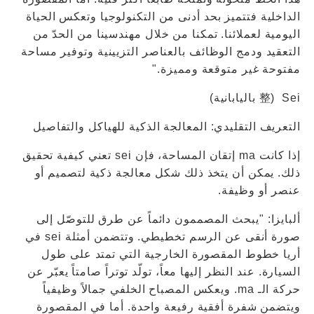
الداخلية فتتميز بحد أدنى من التكنولوجيا وتعكس الحياة
اليومية لعملائنا. تمكنا من خلال مهندسينا من الحدّ من
التعقيد ودمج الوظائف بالعناصر التزيينية وتوفير مساحة
مفتوحة غير متوقعة ومميزة."
Sei (整 باليابانية)
التعريف التقليدي: المعالجة الذكية للهياكل والتفاصيل
إذا كانت ma إتقان المساحة، فإن sei تعني كيفية تحقيق
ذلك. يمكن أن يتخذ ذلك شكل معالجة ذكية لتصميم أو
عنصر أو وظيفة.
ألبايزا: "يبحث المصممون دائماً عن طرق للتوصّل إلى
صورة أنقى عن الرسم تخطيطي. وتتضمن أمثلة sei في
أريا خطوط المقصورة الخارجية التي تمتد على طول
السيارة. عند النظر إليها معاً، تولّد توتراً صامتاً يعبّر عن
حركة الـ ma. ويعكس المصباح الخلفي جمالاً وظيفياً
ويتضمن شفرة أفقية رفيعة واحدة. أما في المقصورة