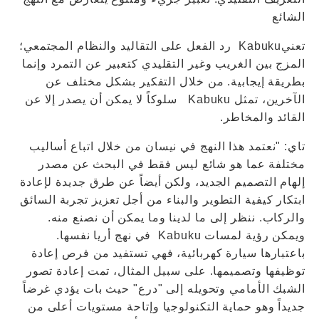
الشائع
تعنيKabuku رد الفعل على التقاليد والنظام المجتمعي؛
المزج بين الغريب وغير التقليدي كتعبير عن التمرد وإنما
بطريقة إيجابية. من خلال التفكير بشكل مختلف عن
الآخرين، تمثل Kabuku سلوكاً لا يمكن أن يصدر إلا عن
القائد والمخاطر.
تاي: "نعتمد هذا النهج في نيسان من خلال اتباع أساليب
مختلفة عما هو شائع ليس فقط في البحث عن مصدر
إلهام التصميم الجديد، ولكن أيضاً عن طرق جديدة لإعادة
ابتكار كيفية التطوير والبناء من أجل تعزيز تجربة السائق
والركاب. ننظر إلى ما لدينا وما يمكن أن نصنع منه.
ويمكن رؤية لمسات Kabuku في نهج أريا نفسها.
باعتبارها سيارة كهربائية، فهي تستفيد من فرص إعادة
توظيفها وتصميمها. على سبيل المثال، تمت إعادة تصور
الشبك الأمامي وتحويله إلى "درع" حيث بات يؤدي غرضاً
جديداً وهو حماية التكنولوجيا وإتاحة مستويات أعلى من