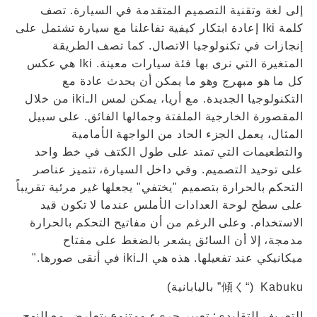
إلى لغة وتقنية التصميم المتقدمة في السيارة. تصف
كلمة Iki إعادة ابتكار كيفية تفاعلنا مع سيارة تشتمل على
إنجازات في تكنولوجيا الاتصال. كما تصف الطريقة
المتغيرة التي نرى بها فئة سيارات معينة. Iki هي عكس
كل ما هو مبهرج وهو ما يمكن أن يحدث عادة مع
التكنولوجيا الجديدة. مع أريا، يمكن لمس الـiki من خلال
المقصورة الخارجية الملفتة وجمالها الفائق. على سبيل
المثال، يعمل الجزء الحاد من الواجهة الأمامية
والتطعيمات التي تمتد على طول الكتف في خط واحد
على توحيد التصميم. وفي داخل السيارة، تتميز عناصر
التحكم بالحرارة بتصميم "يختفي" يجعلها غير مرئية تقريباً
على سطح لوحة العدادات الأملس عندما لا تكون قيد
الاستخدام. وعلى الرغم من أن مفاتيح التحكم بالحرارة
مدمجة، إلا أن السائق يشعر بالضغط على مفتاح
ميكانيكي عند تفعيلها. هذه هي الـiki في أنقى صورها."
Kabuku (“傾く” باليابانية)
التعريف التقليدي: تعبير جريء ومتنوع يتعارض مع النهج