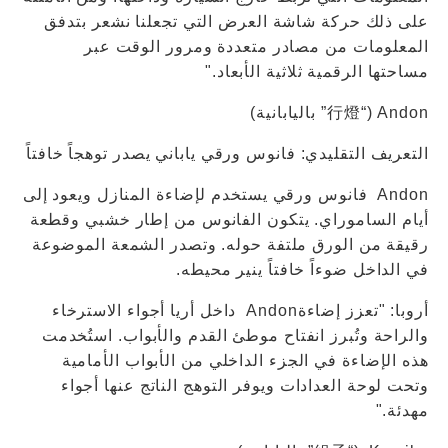
على ذلك حركة شاشة العرض التي تجعلنا نشعر بتدفق
المعلومات من مصادر متعددة ومرور الوقت عبر
مساحتها الرقمية ثلاثية الأبعاد."
Andon (“行燈” باليابانية)
التعريف التقليدي: فانوس ورقي ياباني يصدر توهجاً خافتاً
Andon فانوس ورقي يستخدم لإضاءة المنازل ويعود إلى
أيام الساموراي. يتكون الفانوس من إطار خشبي وقطعة
رقيقة من الورق ملتفة حوله. وتصدر الشمعة الموضوعة
في الداخل ضوءاً خافتاً ينير محيطه.
أروبا: "تعزز إضاءةAndon داخل أريا أجواء الاسترخاء
والراحة وتُبرز انفتاح موطئ القدم والأبواب. استُخدمت
هذه الإضاءة في الجزء الداخلي من الأبواب الأمامية
وتحت لوحة العدادات ويوفر التوهج الناتج عنها أجواء
مهدئة."