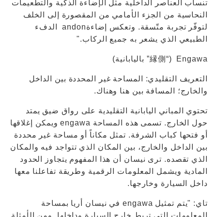
تنساب العناصر الداخلية مثل الإضاءة الذكية والتطعيمات
النحاسية من الجزء الأمامي من المقصورة إلى الخلف
لتوفّر تجربة متّسقة. وتعكس إضاءةandon الدفء
الطبيعي الذي يشعر به جميع الركاب."
Engawa (“縁側” باليابانية)
التعريف التقليدي: المساحة غير المحددة بين الداخل
والخارج؛ المسافة بين هنا وهناك.
تحتوي المباني اليابانية التقليدية على رواق ضيق يمتد
حول الخارج. تسمى هذه المساحة engawa ويمكن إغلاقها
أو فتحها كباب الشرفة. تمثل مكاناً أو مساحة غير محددة
بين الداخل والخارج، بين المكان الذي تتواجد فيه والمكان
الذي تقصده. ترى نيسان أن هذا المفهوم يتجاوز الحدود
المادية ويشمل المعلومات الرقمية وطريقة تفاعلنا معها
داخل السيارة وخارجها.
تاي: "يتم تمثيل engawa في نيسان أريا بمساحة
المعلومات التي تربط خارج السيارة وداخلها. ومن الأمثلة