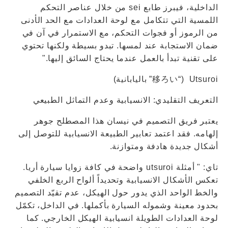
الداخلية، فيبرز طابع sei من خلال عناصر التحكم
اللمسية التي تتكامل مع لوحة العدادات مع الحد الأدنى
من الرموز أو فجوات التحكم، مع الاستمرار في آن في
ضمان الاستجابة عند لمسها. تبدو بسيطة ولكنها تحتوي
على تقنية تبدأ بالعمل عندما يحتاج السائق إليها."
Utsuroi (“移ろい” باليابانية)
التعريف التقليدي: الانسيابية وعدم التماثل الطبيعي
يعتبر فريق التصميم في نيسان هذا المصطلح جوهر
إلهامه. فقد اعتمد تعابير الطبيعة الانسيابية للتوصل إلى
أشكال جديدة هادفة ومتوازنة.
تاي: " أمثلة utsuroi واضحة في كافة زوايا سيارة أريا.
تعكس الأشكال الانسيابية وتحديداً ألواح الربع الخلفي
والخط الواحد الذي يدور حول الهيكل، عدم تقيّد التصميم
بحدود معينة وشموله السيارة بأكملها. في الداخل، تكمّل
لوحة العدادات الطويلة انسيابية الهيكل الخارجي. كما