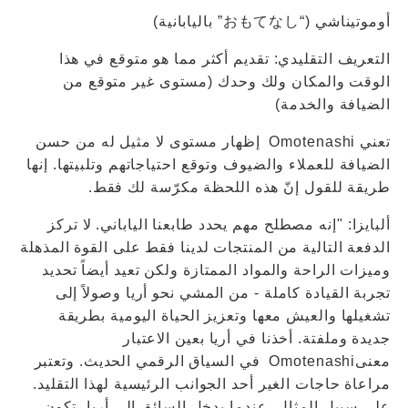
أوموتيناشي (“おもてなし” باليابانية)
التعريف التقليدي: تقديم أكثر مما هو متوقع في هذا
الوقت والمكان ولك وحدك (مستوى غير متوقع من
الضيافة والخدمة)
تعني Omotenashi إظهار مستوى لا مثيل له من حسن
الضيافة للعملاء والضيوف وتوقع احتياجاتهم وتلبيتها. إنها
طريقة للقول إنّ هذه اللحظة مكرّسة لك فقط.
ألبايزا: "إنه مصطلح مهم يحدد طابعنا الياباني. لا تركز
الدفعة التالية من المنتجات لدينا فقط على القوة المذهلة
وميزات الراحة والمواد الممتازة ولكن تعيد أيضاً تحديد
تجربة القيادة كاملة - من المشي نحو أريا وصولاً إلى
تشغيلها والعيش معها وتعزيز الحياة اليومية بطريقة
جديدة وملفتة. أخذنا في أريا بعين الاعتبار
معنىOmotenashi في السياق الرقمي الحديث. وتعتبر
مراعاة حاجات الغير أحد الجوانب الرئيسية لهذا التقليد.
على سبيل المثال، عندما يدخل السائق إلى أريا، تكون