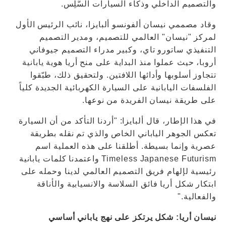
والتصميم الداخلي وذكاء السيارات السَّلِس.
وقاد مصممي نيسان ألفونسو ألبايزا، نائب الرئيس الأول
لمركز "نيسان" العالمي للتصميم، ومدير التصميم
التنفيذي ساتورو تاي، وكبير مدراء التصميم جيوفاني
أروبا، حيث عملوا منذ البداية على منح أريا هوية يابانية
تتجاوز أسلوبها وأدائها اللافتين. ولتحقيق ذلك، طبّقوا
الفلسفات اليابانية على السيارة الكهربائية الجديدة كلياً
على طريقة نيسان الفريدة من نوعها.
في هذا الإطار، قال ألبايزا: "أردنا التأكد من أن السيارة
تعكس الجوهر الياباني الخاص والذي تم نقله بطريقة
عصرية وإنما بسيطة. أطلقنا على هذه العملية اسم
Timeless Japanese Futurism واعتمدنا كلمات يابانية
رئيسية لإلهام فريق التصميم العالمي لدينا وحمله على
ابتكار شكل أريا فائق السلاسة والانسيابية والأناقة
والفعالية."
نيسان أريا: شكل يرتكز على نهج ياباني أساسي