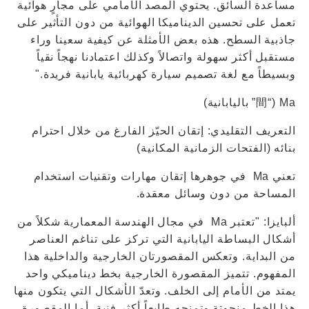
مساعدة السائق. يحتوي المصد الأمامي على مجارٍ هوائية
تعمل على تحسين الديناميكا الهوائية من دون التأثير على
جاذبية السطح. هذه بعض الأمثلة عن كيفية سعينا وراء
مستقبل أكثر سهولة واتصالاً وكذلك اعتمادنا نهجاً نقياً
وبسيطاً مع لغة تصميم سيارة كهربائية يابانية فريدة."
Ma (“間” باليابانية)
التعريف التقليدي: إتقان الحيّز الفارغ من خلال احترام
بنائه (الفتحات الزمانية المكانية)
تعني Ma في جوهرها إتقان مهارات وتقنيات استخدام
المساحة من دون وسائل معقدة.
ألبايزا: "تعتبر Ma في مجال الهندسة المعمارية شكلاً من
أشكال البساطة اليابانية التي تركز على تناغم العناصر
من البداية. وتعكس المقصورتان الخارجية والداخلية هذا
المفهوم. تتميز المقصورة الخارجية بخط ديناميكي واحد
يمتد من الأمام إلى الخلف. وتعدّ الأشكال التي يتكون منها
هذا الخط منحوتة وتمنحه طابعاً أكثر فنية. أما المقصورة