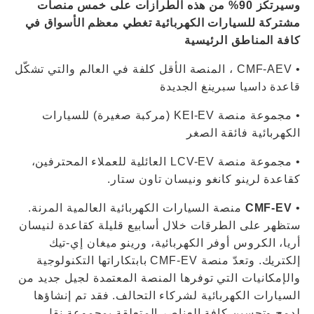
وسيرتكز 90% من هذه الطرازات على خمس منصات
مشتركة للسيارات الكهربائية تغطي معظم الأسواق في
كافة المناطق الرئيسية
• CMF-AEV ، المنصة الأقل كلفة في العالم والتي تشكّل
قاعدة داسيا سبرينغ الجديدة
• مجموعة منصة KEI-EV (مركبة صغيرة) للسيارات
الكهربائية فائقة الصغر
• مجموعة منصة LCV-EV العائلية للعملاء المحترفين،
كقاعدة لرينو كانغو ونيسان تاون ستار.
•
CMF-EV
منصة السيارات الكهربائية العالمية المرنة.
ستظهر على الطرقات خلال أسابيع قليلة كقاعدة لنيسان
أريا، الكروس أوفر الكهربائية، ورينو ميغان إي-تيك
إلكتريك. وتعدّ منصة CMF-EV بابتكاراتها التكنولوجية
والإمكانيات التي توفرها المنصة المعتمدة لجيل جديد من
السيارات الكهربائية لشركاء التحالف. فقد تم إنشاؤها
لدمج وتحسين كافة العناصر المتعلقة بمجموعة نقل