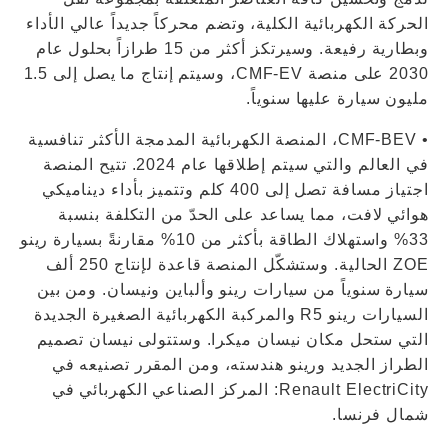
الحركة الكهربائية الكلية، وتضم محركاً جديداً عالي الأداء
وبطارية رفيعة. وسيرتكز أكثر من 15 طرازاً بحلول عام
2030 على منصة CMF-EV، وسيتم إنتاج ما يصل إلى 1.5
مليون سيارة عليها سنوياً.
• CMF-BEV، المنصة الكهربائية المدمجة الأكثر تنافسية
في العالم والتي سيتم إطلاقها عام 2024. تتيح المنصة
اجتياز مسافة تصل إلى 400 كلم وتتميز بأداء ديناميكي
هوائي لافت، مما يساعد على الحدّ من التكلفة بنسبة
33% واستهلاك الطاقة بأكثر من 10% مقارنةً بسيارة رينو
ZOE الحالية. وستشكّل المنصة قاعدة لإنتاج 250 ألف
سيارة سنوياً من سيارات رينو وألباين ونيسان. ومن بين
السيارات رينو R5 والمركبة الكهربائية الصغيرة الجديدة
التي ستحل مكان نيسان ميكرا. وستتولى نيسان تصميم
الطراز الجديد ورينو هندسته، ومن المقرر تصنيعه في
Renault ElectriCity: المركز الصناعي الكهربائي في
شمال فرنسا.