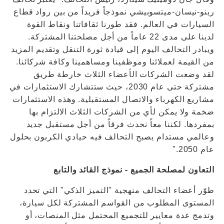
رينو-نيسان-ميتسوبيشي نموذجاً فريداً من بين رواد قطاع
السيارات في العالم. فقد طورنا ثقافاتنا ونقاط القوة
لدينا على مدى 22 عاماً من أجل مصلحتنا المشتركة.
ويبادر التحالف اليوم إلى قيادة ثورة التنقل وتقديم المزيد
من القيمة لعملائنا وموظفينا ومساهمينا وكافة شركائنا.
لقد وضعت الشركات الأعضاء الثلاث خارطة طريق
مشتركة حتى عام 2030، حيث ستتشارك الاستثمارات في
مشاريع الكهرباء والاتصال المستقبلية. وهذه الاستثمارات
ضخمة ولا يمكن لأي من الشركات الثلاث الالتزام بها
بمفردها. لكننا معاً نحدث فرقاً من أجل مستقبل جديد
وعالمي مستدام يصبح التحالف فيه حيادي الكربون بحلول
عام 2050."
التعاون لمصلحة الجميع - نموذج القائد والتابع
طوّر أعضاء التحالف منهجية "التميز الذكي" التي تحدد
المستوى المطلوب من القواسم المشتركة لكل سيارة،
وتدمج عدة معايير للتجميع المحتمل مثل المنصات، أو