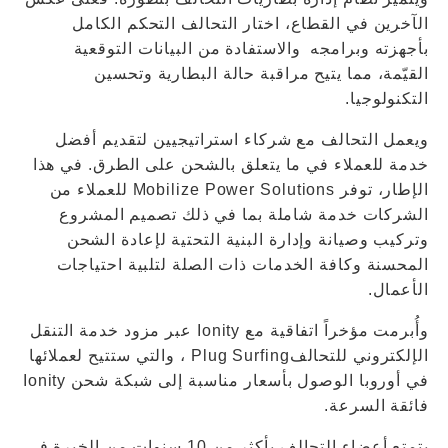
الآخرين في القطاع، اختار التحالف التحكم الكامل
بأجهزته وبرامجه والاستفادة من البيانات التوقعية
القيّمة، مما يتيح مراقبة حالة البطارية وتحسين
التكنولوجيا.
ويعمل التحالف مع شركاء استراتيجيين لتقديم أفضل
خدمة للعملاء في ما يتعلق بالشحن على الطرق. في هذا
الإطار، توفر Mobilize Power Solutions للعملاء من
الشركات خدمة شاملة بما في ذلك تصميم المشروع
وتركيب وصيانة وإدارة البنية التحتية لإعادة الشحن
المحسنة وكافة الخدمات ذات الصلة لتلبية احتياجات
الأعمال.
وأُبرمت مؤخراً اتفاقية مع Ionity عبر مزود خدمة التنقل
الإلكتروني للتحالفPlug Surfing ، والتي ستتيح لعملائها
في أوروبا الوصول بأسعار مناسبة إلى شبكة شحن Ionity
فائقة السرعة.
يتمتع أعضاء التحالف بأكثر من 10 سنوات من الخبرة في