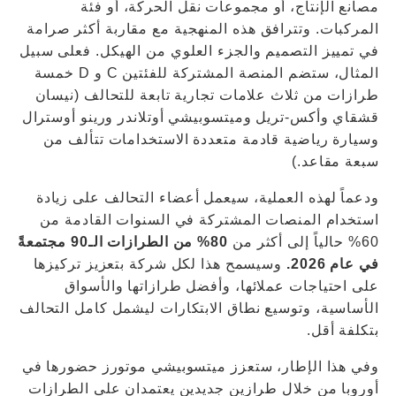
مصانع الإنتاج، أو مجموعات نقل الحركة، أو فئة
المركبات. وتترافق هذه المنهجية مع مقاربة أكثر صرامة
في تمييز التصميم والجزء العلوي من الهيكل. فعلى سبيل
المثال، ستضم المنصة المشتركة للفئتين C و D خمسة
طرازات من ثلاث علامات تجارية تابعة للتحالف (نيسان
قشقاي وأكس-تريل وميتسوبيشي أوتلاندر ورينو أوسترال
وسيارة رياضية قادمة متعددة الاستخدامات تتألف من
سبعة مقاعد.)
ودعماً لهذه العملية، سيعمل أعضاء التحالف على زيادة
استخدام المنصات المشتركة في السنوات القادمة من
60% حالياً إلى أكثر من
80% من الطرازات الـ90 مجتمعةً
في عام 2026.
وسيسمح هذا لكل شركة بتعزيز تركيزها
على احتياجات عملائها، وأفضل طرازاتها والأسواق
الأساسية، وتوسيع نطاق الابتكارات ليشمل كامل التحالف
بتكلفة أقل.
وفي هذا الإطار، ستعزز ميتسوبيشي موتورز حضورها في
أوروبا من خلال طرازين جديدين يعتمدان على الطرازات