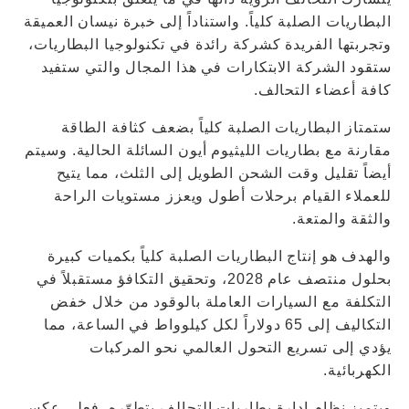
البطاريات الصلبة كلياً. واستناداً إلى خبرة نيسان العميقة
وتجربتها الفريدة كشركة رائدة في تكنولوجيا البطاريات،
ستقود الشركة الابتكارات في هذا المجال والتي ستفيد
كافة أعضاء التحالف.
ستمتاز البطاريات الصلبة كلياً بضعف كثافة الطاقة
مقارنة مع بطاريات الليثيوم أيون السائلة الحالية. وسيتم
أيضاً تقليل وقت الشحن الطويل إلى الثلث، مما يتيح
للعملاء القيام برحلات أطول ويعزز مستويات الراحة
والثقة والمتعة.
والهدف هو إنتاج البطاريات الصلبة كلياً بكميات كبيرة
بحلول منتصف عام 2028، وتحقيق التكافؤ مستقبلاً في
التكلفة مع السيارات العاملة بالوقود من خلال خفض
التكاليف إلى 65 دولاراً لكل كيلوواط في الساعة، مما
يؤدي إلى تسريع التحول العالمي نحو المركبات
الكهربائية.
ويتميز نظام إدارة بطاريات التحالف بتطوّره. فعلى عكس