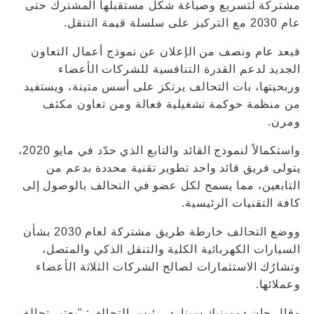
مشتركة لتسريع وصياغة شكل مستقبلها المشترك حتى
عام 2030 مع التركيز على سلسلة قيمة التنقل.
فبعد عام ونصف من الإعلان عن نموذج أعمال التعاون
الجديد لدعم القدرة التنافسية للشركات الأعضاء
وربحيتها، بات التحالف يرتكز على أسس متينة، ويستفيد
من منظمة حوكمة تشغيلية فعالة ومن تعاون مكثف
ومرن.
واستكمالاً لنموذج القائد والتابع الذي حدّد في مايو 2020،
يتولى فريق قائد واحد تطوير تقنية محددة بدعم من
التابعين، مما يسمح لكل عضو في التحالف بالوصول إلى
كافة التقنيات الرئيسية.
ووضع التحالف خارطة طريق مشتركة لعام 2030 بشأن
السيارات الكهربائية الكلية والتنقل الذكي والمتصل،
وتشارُك الاستثمارات لصالح الشركات الثلاثة الأعضاء
وعملائها.
وقال جان دومينيك سينارد، رئيس التحالف: "يعتبر تحالف