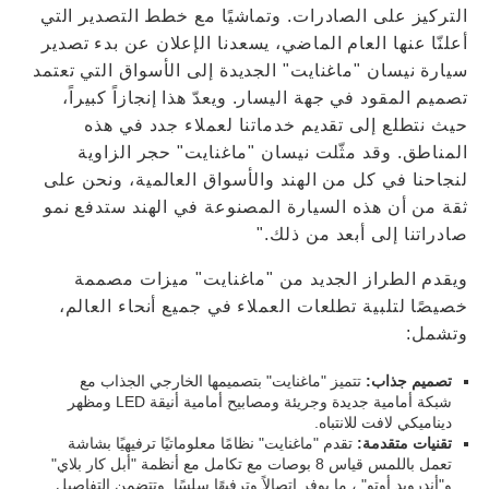
التركيز على الصادرات. وتماشيًا مع خطط التصدير التي
أعلنّا عنها العام الماضي، يسعدنا الإعلان عن بدء تصدير
سيارة نيسان "ماغنايت" الجديدة إلى الأسواق التي تعتمد
تصميم المقود في جهة اليسار. ويعدّ هذا إنجازاً كبيراً،
حيث نتطلع إلى تقديم خدماتنا لعملاء جدد في هذه
المناطق. وقد مثّلت نيسان "ماغنايت" حجر الزاوية
لنجاحنا في كل من الهند والأسواق العالمية، ونحن على
ثقة من أن هذه السيارة المصنوعة في الهند ستدفع نمو
صادراتنا إلى أبعد من ذلك."
ويقدم الطراز الجديد من "ماغنايت" ميزات مصممة
خصيصًا لتلبية تطلعات العملاء في جميع أنحاء العالم،
وتشمل:
تصميم جذاب:
تتميز "ماغنايت" بتصميمها الخارجي الجذاب مع
شبكة أمامية جديدة وجريئة ومصابيح أمامية أنيقة LED ومظهر
ديناميكي لافت للانتباه.
تقنيات متقدمة:
تقدم "ماغنايت" نظامًا معلوماتيًا ترفيهيًا بشاشة
تعمل باللمس قياس 8 بوصات مع تكامل مع أنظمة "أبل كار بلاي"
و"أندرويد أوتو" ، ما يوفر اتصالاً وترفيهًا سلسًا. وتتضمن التفاصيل