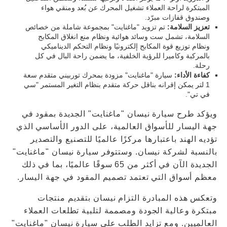
المبتكرة لراحة العملاء تشغيل المحرك عن بُعد ومنقي هواء
وصندوق قفازات مبرّد.
تعزيز السلامة:
تم تزويد "ماغنايت" بمجموعة شاملة من خصائص
السلامة، تشمل ست وسائد هوائية ونظام منع انغلاق المكابح
ونظام توزيع قوة المكابح إلكترونيًا ونظام التحكم الديناميكي
بالمركبة وكاميرا للرؤية الخلفية، ما يضمن راحة البال في كل
رحلة.
كفاءة الأداء:
سيارة "ماغنايت" مزودة بمحرك توربيني متقدم سعة
1 لتر يمكن إقرانه بناقل حركة متقدم بنظام التغير المستمر "سي
في تي".
ويؤكد طرح سيارة نيسان "ماغنايت" الجديدة بمقود في
جهة اليسار للأسواق العالمية، على الدور الأساسي الذي
تؤديه الهند باعتبارها مركزًا عالميًا للتصنيع والتصدير
بالنسبة لشركة نيسان. وستتوفر سيارة نيسان "ماغنايت"
الجديدة الآن في أكثر من 65 سوقًا عالميًا، بما في ذلك
معظم أسواق التي تعتمد تصميم المقود في جهة اليسار.
وتعكس هذه المبادرة التزام نيسان بتقديم منتجات
مبتكرة وعالية الجودة ومصممة لتلبية تطلعات العملاء
العالميين. ومع تزايد الطلب على سيارة نيسان "ماغنايت"