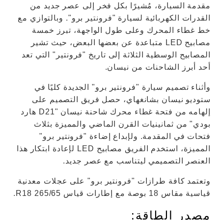
مقدمة السيارة، مُشيرًا بكل فخر إلى عصر جديد من
القدرات الكهربائية لسيارة "فرونتير برو". وبالتوازي مع
خط غطاء المحرك وعلى طول الواجهة، تبرز خمسة
مصابيح LED متباعدة عن بعضها البعض، حيث تشير
المصابيح الوسطية الثلاثة إلى تاريخ "فرونتير" التي تعد
أحد أبرز الشاحنات من نيسان.
وأثناء تصميم سيارة "فرونتير برو" الجديدة كليًا في
ستوديو نيسان بشانغهاي، حصل فريق التصميم على
إلهامه من فتحة غطاء محرك شاحنة نيسان "D21 هارد
بودي" من ثمانينيات القرن الماضي والمميزة بثلاث
فتحات في المقدمة. ولإبداع إضاءة "فرونتير برو"
المميزة، استخدم الفريق مصابيح LED لإعادة ابتكار هذا
العنصر التصميمي ليتناسب مع عصر جديد.
وتعتمد كافة طرازات "فرونتير برو" على عجلات معدنية
قياسية مقاس 18 بوصة مع إطارات قياس 265/65 R18.
مصدر الطاقة: