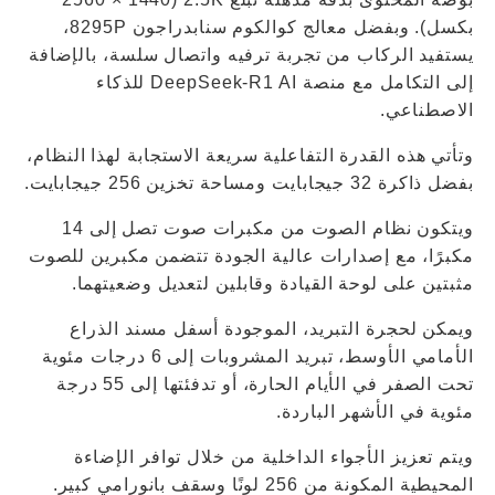
بكسل). وبفضل معالج كوالكوم سنابدراجون 8295P،
يستفيد الركاب من تجربة ترفيه واتصال سلسة، بالإضافة
إلى التكامل مع منصة DeepSeek-R1 AI للذكاء
الاصطناعي.
وتأتي هذه القدرة التفاعلية سريعة الاستجابة لهذا النظام،
بفضل ذاكرة 32 جيجابايت ومساحة تخزين 256 جيجابايت.
ويتكون نظام الصوت من مكبرات صوت تصل إلى 14
مكبرًا، مع إصدارات عالية الجودة تتضمن مكبرين للصوت
مثبتين على لوحة القيادة وقابلين لتعديل وضعيتهما.
ويمكن لحجرة التبريد، الموجودة أسفل مسند الذراع
الأمامي الأوسط، تبريد المشروبات إلى 6 درجات مئوية
تحت الصفر في الأيام الحارة، أو تدفئتها إلى 55 درجة
مئوية في الأشهر الباردة.
ويتم تعزيز الأجواء الداخلية من خلال توافر الإضاءة
المحيطية المكونة من 256 لونًا وسقف بانورامي كبير.