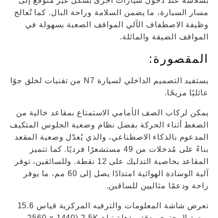
بسلاسة عند دخول سيارات أخرى بشكل غير متوقع إلى
مسار السيارة، ما يضمن السلامة وراحة البال. كما تُعالج
وظيفة الاصطفاف الآلي المواقف الصعبة بسهولة في
المواقف الضيقة والمائلة.
المقصورة:
يستفيد التصميم الداخلي لسيارة N7 من تقنيات لخلق جوًا
عائليًا مريحًا.
يمكن لركاب الصف الأمامي الاستمتاع بمقاعد خالية من
الضغط أثناء الحركة بفضل نظام وضعية الجلوس المتكيف
المدعوم بالذكاء الاصطناعي، والذي يُعدّل وضعية المقعد
بناءً على مُدخلات من 49 مستشعرًا فرديًا. كما تتميز
المقاعد بخاصية التدليك على 12 نقطة. وللسائقين، توفر
آلية الوسادة الهوائية امتدادًا يصل إلى 60 مم، ما يوفر
راحة ودعمًا مثاليين للساقين.
تعرض شاشة المعلومات والترفيه المركزية قياس 15.6
بوصة المحتوى بدقة مذهلة تبلغ 2.5K (2560 × 1440