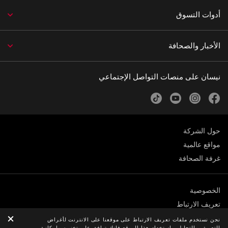
أدوات التسوق
الأخبار والصحافة
نيسان على منصات التواصل الإجتماعي
tiktok
youtube
instagram
facebook
حول الشركة
مواقع عالمية
غرفة الصحافة
الخصوصية
تعريف الارتباط
الشروط والأحكام
نحن نستخدم ملفات تعريف الارتباط على موقعنا على الانترنت لأغراض
التعريف والتحليل. باستخدام هذا الموقع فإنك توافق على تخزين وإمكانية