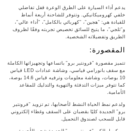
يدعم أداء السيارة على الطرق الوعرة قفل تفاضلي
خلفي كهروميكانيكي. وتتوفر للشاحنة أربعة أنماط
للقيادة هي: "هجين"، "كهربائي بالكامل"، "أداء عالي"،
و"ثلجي"، ما يتيح للسائق تخصيص تجربته وفقًا لظروف
الطريق وتفضيلاته الشخصية.
المقصورة:
تتميز مقصورة "فرونتير برو" باتساعها وتجهيزاتها الكاملة
مع سقف بانورامي قياسي، وشاشة عدادات LED قياس
10 بوصات، وشاشة معلومات وترفيه قياس 14.6 بوصة،
كما تتوفر ميزات التدفئة والتهوية والتدليك للمقاعد
الأمامية.
ولدعم نمط الحياة النشط لأصحابها، تم تزويد "فرونتير
برو" الجديدة كليًا بقضبان على السقف وغطاء إلكتروني
قابل للسحب لصندوق التحميل.
ويمكن لمالكي "فرونتير برو" الجديدة شحن الأجهزة