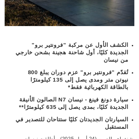
الكشف الأول عن مركبة "فرونتير برو"
الجديدة كليًا، أول شاحنة هجينة بشحن خارجي
من نيسان
تُقدّم "فرونتير برو" عزم دوران يبلغ 800
نيوتن متر ومدى يصل إلى 135 كيلومترًا
بالطاقة الكهربائية فقط*
سيارة دونغ فينغ - نيسان N7 الصالون الأنيقة
الجديدة كليًا، بمدى يصل إلى 635 كيلومترًا**
السيارتان الجديدتان كليًا ستتاحان للتصدير في
المستقبل
شنغهاي، الصين (24 أبريل 2025) - أطلقت نيسان