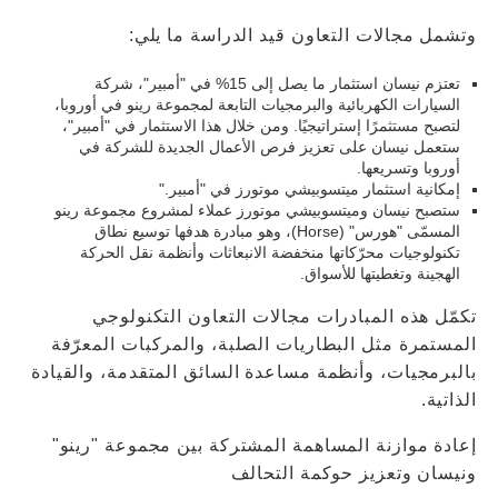
وتشمل مجالات التعاون قيد الدراسة ما يلي:
تعتزم نيسان استثمار ما يصل إلى 15% في "أمبير"، شركة
السيارات الكهربائية والبرمجيات التابعة لمجموعة رينو في أوروبا،
لتصبح مستثمرًا إستراتيجيًا. ومن خلال هذا الاستثمار في "أمبير"،
ستعمل نيسان على تعزيز فرص الأعمال الجديدة للشركة في
أوروبا وتسريعها.
إمكانية استثمار ميتسوبيشي موتورز في "أمبير."
ستصبح نيسان وميتسوبيشي موتورز عملاء لمشروع مجموعة رينو
المسمّى "هورس" (Horse)، وهو مبادرة هدفها توسيع نطاق
تكنولوجيات محرّكاتها منخفضة الانبعاثات وأنظمة نقل الحركة
الهجينة وتغطيتها للأسواق.
تكمّل هذه المبادرات مجالات التعاون التكنولوجي
المستمرة مثل البطاريات الصلبة، والمركبات المعرّفة
بالبرمجيات، وأنظمة مساعدة السائق المتقدمة، والقيادة
الذاتية.
إعادة موازنة المساهمة المشتركة بين مجموعة "رينو"
ونيسان وتعزيز حوكمة التحالف