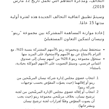
التحالف، ومذكّرة التفاهم التي تحمل تاريخ 12 مارس
2019).
وسيتمّ تطبيق اتفاقية التحالف الجديدة هذه لفترة أولية
مدتها 15 عامًا.
إعادة موازنة المساهمة المشتركة بين مجموعة "رينو"
ونيسان لتمكين التعاون المستقبليّ
ستحتفظ نيسان ومجموعة رينو بالأسهم المشتركة بنسبة 15%، مع
التزام بالامتناع عن بيع الأسهم والاستحواذ على المزيد منها.
ستحوّل مجموعة رينو 28.4% من أسهم نيسان إلى صندوق
اتئماني فرنسي، وسيتمّ التصويت على الأسهم الموكلة بحيادية،
باستثناء:
انتخاب عضوَي مجلس إدارة شركة نيسان المرشّحين من
رينو أو إقالتهما (حيث يصوّت المفوّض بحسب توجيهات
شركة رينو)؛
انتخاب أو إقالة عضوَي مجلس الإدارة المرشّحين من لجنة
ترشيح نيسان، بخلاف مرشّحي مجموعة رينو (حيث يجب
أن يصوت المفوّض وفقًا لقرارات لجنة ترشيح نيسان
ومقترحاتها).