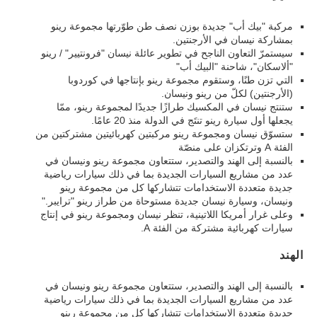
مركبة "بيك أب" جديدة بوزن نصف طن طوّرتها مجموعة رينو
بمشاركة نيسان في الأرجنتين.
سيستمرّ التعاون الناجح في تطوير عائلة نيسان "فرونتيير" / رينو
"ألاسكان"، شاحنة "البيك أب"
التي تزن طنًا، وستقوم مجموعة رينو بإنتاجها في كوردوبا
(الأرجنتين) لكلّ من رينو ونيسان.
ستنتج نيسان في المكسيك طرازًا جديدًا لمجموعة رينو، ممّا
يجعلها أول سيارة رينو تنتَج في الدولة منذ 20 عامًا.
ستسوّق نيسان ومجموعة رينو مركبتين كهربائيتين مشتركتين من
الفئة A وترتكزان على منصّة
بالنسبة إلى الهند والتصدير، ستتعاون مجموعة رينو ونيسان في
عدد من مشاريع السيارات الجديدة بما في ذلك سيارات رياضية
جديدة متعددة الاستخدامات تتشاركها كل من مجموعة رينو
ونيسان، وسيارة نيسان جديدة مستوحاة من طراز رينو "ترايبر."
وعلى غرار أمريكا اللاتينية، تنظر نيسان ومجموعة رينو في إنتاج
سيارات كهربائية مشتركة من الفئة A.
الهند
بالنسبة إلى الهند والتصدير، ستتعاون مجموعة رينو ونيسان في
عدد من مشاريع السيارات الجديدة بما في ذلك سيارات رياضية
جديدة متعددة الاستخدامات تتشاركها كل من مجموعة رينو