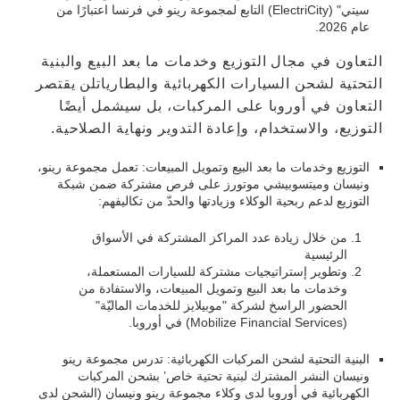
سيتي" (ElectriCity) التابع لمجموعة رينو في فرنسا اعتبارًا من
عام 2026.
التعاون في مجال التوزيع وخدمات ما بعد البيع والبنية
التحتية لشحن السيارات الكهربائية والبطارياتلن يقتصر
التعاون في أوروبا على المركبات، بل سيشمل أيضًا
التوزيع، والاستخدام، وإعادة التدوير ونهاية الصلاحية.
التوزيع وخدمات ما بعد البيع وتمويل المبيعات: تعمل مجموعة رينو،
ونيسان وميتسوبيشي موتورز على فرص مشتركة ضمن شبكة
التوزيع لدعم ربحية الوكلاء وزيادتها والحدّ من تكاليفهم:
من خلال زيادة عدد المراكز المشتركة في الأسواق
الرئيسية
وتطوير إستراتيجيات مشتركة للسيارات المستعملة،
وخدمات ما بعد البيع وتمويل المبيعات، والاستفادة من
الحضور الراسخ لشركة "موبيلايز للخدمات الماليّة"
(Mobilize Financial Services) في أوروبا.
البنية التحتية لشحن المركبات الكهربائية: تدرس مجموعة رينو
ونيسان النشر المشترك لبنية تحتية خاص’ بشحن المركبات
الكهربائية في أوروبا لدى وكلاء مجموعة رينو ونيسان (الشحن لدى