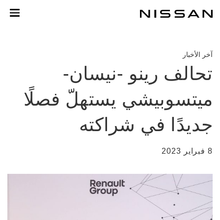
خطي
لمحتوى
لرئيسي
آخر الأخبار
تحالف رينو -نيسان-
ميتسوبيشي يستهلّ فصلًا
جديدًا في شراكته
8 فبراير 2023