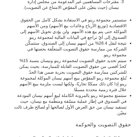
مقترحات المساهمين غير المدعومة من مجلس إدارة
نيسان (حيث يتعيّن على المفوّض الامتناع عن التصويت).
ستستمر مجموعة رينو في الاستفادة بشكل كامل من الحقوق
الاقتصادية (توزيع الأرباح وعائدات بيع الأسهم) ومن الأسهم
الموكلة حتى يتم بيع هذه الأسهم. ولن يؤدي تحويل الأسهم إلى
الصندوق إلى أيّ تراجع في البيانات المالية لمجموعة رينو.
نتيجة لنقل 28.4% من أسهم نيسان إلى الصندوق، ستتمكّن
الشركة من ممارسة حقوق التصويت المتعلّقة بحصتها في
مجموعة رينو.
سيتم تحديد حقوق التصويت لمجموعة رينو ونيسان بنسبة 15%
كحدّ أقصى من حقوق التصويت القابلة للممارسة، بحيث يمكن
للشركتين ممارسة حقوق التصويت بحرية ضمن هذا الحدّ.
تُبلغ مجموعة رينو المفوّض ببيع أسهم نيسان الموكلة لمجموعة
رينو إذا كان ذلك ممكنًا تجاريًا، ولكنها ليست ملزمة ببيع الأسهم
خلال فترة زمنية محددة مسبقًا.
ستتمتع مجموعة رينو بالمرونة الكاملة لبيع أسهم نيسان المودعة
في الصندوق في إطار عملية منسّقة ومنظّمة مع نيسان، حيث
تستفيد نيسان من حق العرض الأول لصالحها أو لصالح طرف ثالث
معيّن.
حقوق التصويت والحوكمة