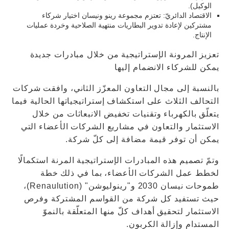
الوكيل).
الاقتصاد الدائريّ: تعتزم مجموعة رينو ونيسان اختيار شركاء
مشتركين لإعادة تدوير البطاريات منتهية الصلاحية وخردة عمليات
الإنتاج.
تعزيز المرونة الإستراتيجية من خلال مبادرات جديدة
يمكن للشركاء الانضمام إليها
بالنسبة إلى مجال التعاون المعزّز الثاني، وافقت شركات
التحالف الثلاث على استكشاف إستراتيجياتها الحالية فيما
يتعلّق بالكهرباء وتقنيات تخفيض الانبعاثات من خلال
الاستثمار والتعاون في مشاريع الشركات الأعضاء التي
يمكن أن توفر قيمة مضافة إلى كلّ شركة.
وتمّ تصميم هذه المبادرات الإستراتيجية المرنة استكمالًا
لخطط عمل الشركات الأعضاء، بما في ذلك خطة
طموحات نيسان 2030 و"رينوليوشن" (Renaulution)،
حيث تستفيد كل شركة من القواسم المشتركة وفرص
الاستثمار لتحقيق أهداف كلّ منها المتعلّقة بالنموّ
المستدام وإزالة الكربون.