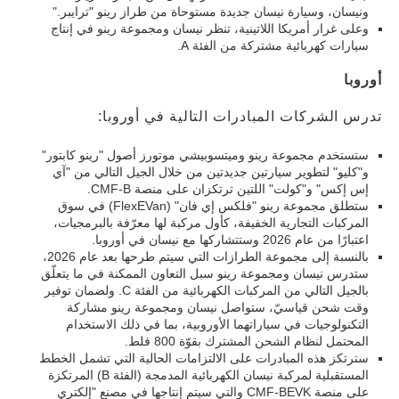
ونيسان، وسيارة نيسان جديدة مستوحاة من طراز رينو "ترايبر."
وعلى غرار أمريكا اللاتينية، تنظر نيسان ومجموعة رينو في إنتاج
سيارات كهربائية مشتركة من الفئة A.
أوروبا
تدرس الشركات المبادرات التالية في أوروبا:
ستستخدم مجموعة رينو وميتسوبيشي موتورز أصول "رينو كابتور"
و"كليو" لتطوير سيارتين جديدتين من خلال الجيل التالي من "آي
إس إكس" و"كولت" اللتين ترتكزان على منصة CMF-B.
ستطلق مجموعة رينو "فلكس إي فان" (FlexEVan) في سوق
المركبات التجارية الخفيفة، كأول مركبة لها معرّفة بالبرمجيات،
اعتبارًا من عام 2026 وستتشاركها مع نيسان في أوروبا.
بالنسبة إلى مجموعة الطرازات التي سيتم طرحها بعد عام 2026،
ستدرس نيسان ومجموعة رينو سبل التعاون الممكنة في ما يتعلّق
بالجيل التالي من المركبات الكهربائية من الفئة C. ولضمان توفير
وقت شحن قياسيّ، ستواصل نيسان ومجموعة رينو مشاركة
التكنولوجيات في سياراتهما الأوروبية، بما في ذلك الاستخدام
المحتمل لنظام الشحن المشترك بقوّة 800 فلط.
سترتكز هذه المبادرات على الالتزامات الحالية التي تشمل الخطط
المستقبلية لمركبة نيسان الكهربائية المدمجة (الفئة B) المرتكزة
على منصة CMF-BEVK والتي سيتم إنتاجها في مصنع "إلكتري