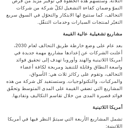
الثلاثة. وستسهم هذه الخطوة في توفير مزيد من فرص
النموّ وضمان كفاءة التشغيل لكلّ شركة من شركات
التحالف، كما ستتيح لها الابتكار والتحوّل في السوق سريع
التغيّر لمنتجات السيارات وخدمات التنقّل.
مشاريع تشغيلية عالية القيمة
بعد عام على وضع خارطة طريق التحالف لعام 2030،
أعلنت الشركات عن إعدادها مشاريع مهمة جديدة في
أمريكا اللاتينية والهند وأوروبا تهدف إلى تحقيق فوائد
واسعة النطاق وقابلة للتنفيذ ومربحة لكافة أعضاء
التحالف، وتقوم على ركائز ثلاث هي: الأسواق،
والمركبات، والتكنولوجيات. وستستفيد كل شركة من هذه
المشاريع التي تضفي القيمة على المدى المتوسط ​​وتحقّق
فوائد قصيرة المدى من خلال تقاسم التكاليف وتفاديها.
أمريكا اللاتينية
تشمل المشاريع الأربعة التي سيتمّ النظر فيها في أمريكا
اللاتينية: