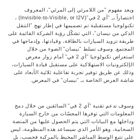
ويعد مفهوم "من اللامرئي إلى المرئي"، المعروف
اختصاراً بـ "آي 2 في"(Invisible-to-Visible, or I2V) ،
تكنولوجيا مستقبلية تم تصميمها في إطار نهج "التنقل
الذكي من نيسان"، التي تشكّل رؤية الشركة القائمة على
طريقة تزويد السيارات بالطاقة، وقيادتها، وإدماجها في
المجتمع. وسوف تسلط "نيسان" الضوء من خلال
استعراض تكنولوجيا "آي 2 في" أمام زوار معرض
الإلكترونيات الاستهلاكية على مستقبل قيادة السيارات،
وذلك عن طريق توفير تجربة تفاعلية ثلاثية الأبعاد على
شاشة العرض الخاصة بـ "نيسان" في المعرض.
وسوف تدعم تقنية "آي 2 في" السائقين من خلال دمج
المعلومات التي توفرها المجسّات من خارج السيارة
وداخلها مع البيانات التي يتم الحصول عليها من المنصة
السحابية، وهو الأمر الذي سيساعد هذه المنظومة، ليس
على تتبع الوسط المباشر المحيط بالمركبة فحسب، بل