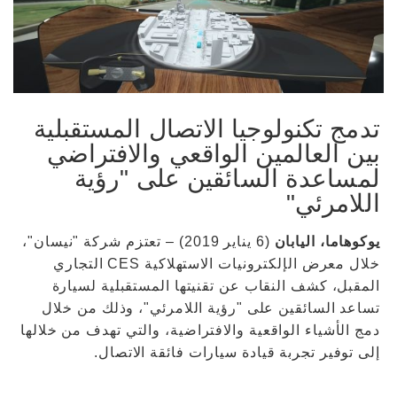
تدمج تكنولوجيا الاتصال المستقبلية
بين العالمين الواقعي والافتراضي
لمساعدة السائقين على "رؤية
اللامرئي"
يوكوهاما، اليابان
(6 يناير 2019) – تعتزم شركة "نيسان"،
خلال معرض الإلكترونيات الاستهلاكية CES التجاري
المقبل، كشف النقاب عن تقنيتها المستقبلية لسيارة
تساعد السائقين على "رؤية اللامرئي"، وذلك من خلال
دمج الأشياء الواقعية والافتراضية، والتي تهدف من خلالها
إلى توفير تجربة قيادة سيارات فائقة الاتصال.