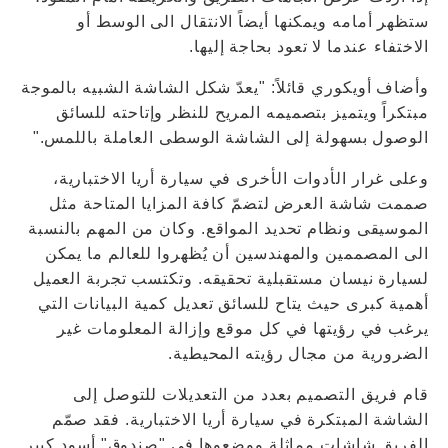
ستظهر أمامه ويمكنها أيضاً الانتقال الى الوسط أو
الاختفاء عندما لا تعود بحاجة إليها.
وأضاف أويكوري قائلاً: "يعدّ شكل الشاشة الشبيه بالموجة
مبتكراً ويتميز بتصميمه المريح للنظر وإتاحته للسائق
الوصول بسهولة إلى الشاشة الوسطى العاملة باللمس."
وعلى غرار الأدوات الأخرى في سيارة أريا الاختبارية،
صممت شاشة العرض لتضمّ كافة المزايا المتاحة مثل
الموسيقى ونظام تحديد المواقع. وكان من المهم بالنسبة
الى المصممين والمهندسين أن يُظهروا للعالم ما يمكن
لسيارة نيسان مستقبلية تحقيقه. وتكتسب تجربة العميل
أهمية كبرى حيث يتاح للسائق تعديل كمية البيانات التي
يرغب في رؤيتها في كل موقع وإزالة المعلومات غير
الضرورية من مجال رؤيته المحيطية.
قام فريق التصميم بعدد من التعديلات للتوصل إلى
الشاشة المبتكرة في سيارة أريا الاختبارية. فقد صمّم
الفريق شاشات مماثلة ووضعوها في "صندوق" أسود كبير