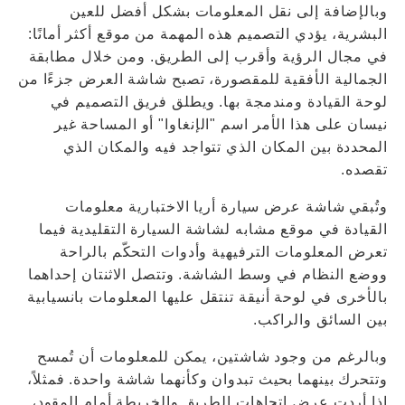
وبالإضافة إلى نقل المعلومات بشكل أفضل للعين
البشرية، يؤدي التصميم هذه المهمة من موقع أكثر أمانًا:
في مجال الرؤية وأقرب إلى الطريق. ومن خلال مطابقة
الجمالية الأفقية للمقصورة، تصبح شاشة العرض جزءًا من
لوحة القيادة ومندمجة بها. ويطلق فريق التصميم في
نيسان على هذا الأمر اسم "الإنغاوا" أو المساحة غير
المحددة بين المكان الذي تتواجد فيه والمكان الذي
تقصده.
وتُبقي شاشة عرض سيارة أريا الاختبارية معلومات
القيادة في موقع مشابه لشاشة السيارة التقليدية فيما
تعرض المعلومات الترفيهية وأدوات التحكّم بالراحة
ووضع النظام في وسط الشاشة. وتتصل الاثنتان إحداهما
بالأخرى في لوحة أنيقة تنتقل عليها المعلومات بانسيابية
بين السائق والراكب.
وبالرغم من وجود شاشتين، يمكن للمعلومات أن تُمسح
وتتحرك بينهما بحيث تبدوان وكأنهما شاشة واحدة. فمثلاً،
إذا أردت عرض اتجاهات الطريق والخريطة أمام المقود،