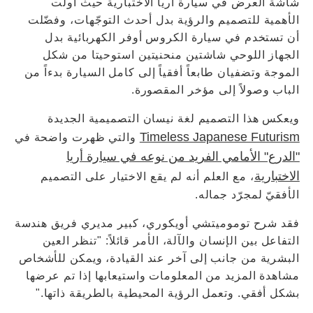
شاشة العرض في سيارة أريا الاختبارية حيث أولت
الأهمية للتصميم والرؤية بدل أحدث التوجّهات، وفضّلت
أن تستخدم في سيارة الكروس أوفر الكهربائية بدل
الجهاز اللوحي شاشتين منحنيتين استوحيتا من شكل
الموجة وتضفيان طابعاً أفقياً إلى كامل السيارة بدءاً من
الباب وصولاً إلى مؤخر المقصورة.
ويعكس هذا التصميم لغة نيسان التصميمية الجديدة
Timeless Japanese Futurism
والتي ظهرت واضحة في
"الدرع" الأمامي الفريد من نوعه في سيارة أريا
الاختبارية
، مع العلم أنه لم يقع الاختيار على التصميم
الأفقيّ لمجرّد جماله.
فقد شرح توموميتشي أويكوري، كبير مديري فريق هندسة
التفاعل بين الإنسان والآلة، الأمر قائلاً: "تنظر العين
البشرية من جانب إلى آخر عند القيادة، ويمكن للأشخاص
مشاهدة المزيد من المعلومات واستيعابها إذا تم عرضها
بشكل أفقي. وتعمل الرؤية المحيطية بالطريقة ذاتها."